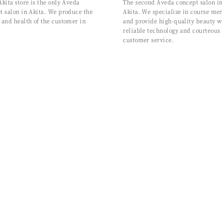
Akita store is the only Aveda
The second Aveda concept salon i
t salon in Akita. We produce the
Akita. We specialize in course me
 and health of the customer in
and provide high-quality beauty w
reliable technology and courteous
customer service.