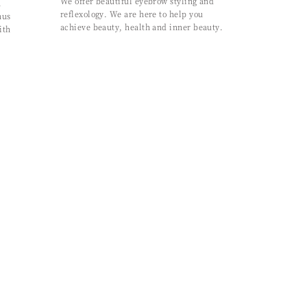
We offer beautiful eyebrow styling and
n
reflexology. We are here to help you
nus
achieve beauty, health and inner beauty.
ith