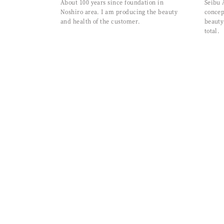
About 100 years since foundation in
Seibu 
Noshiro area. I am producing the beauty
concep
and health of the customer.
beauty
total.