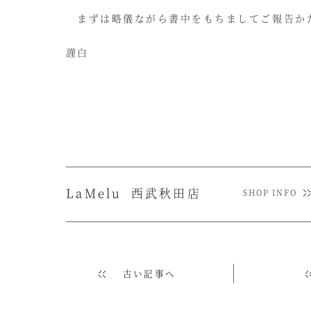
まずは略儀ながら書中をもちましてご報告か
謹白
La
Melu
西武秋田店
SHOP INFO
古い記事へ